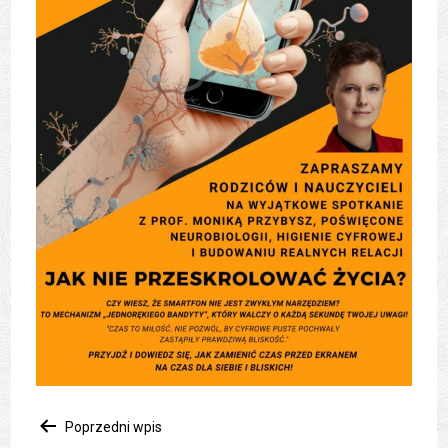
Nawigacja
Poprzedni wpis