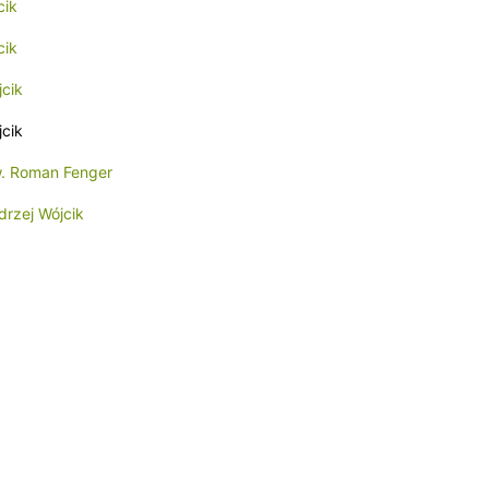
cik
cik
jcik
jcik
w. Roman Fenger
drzej Wójcik