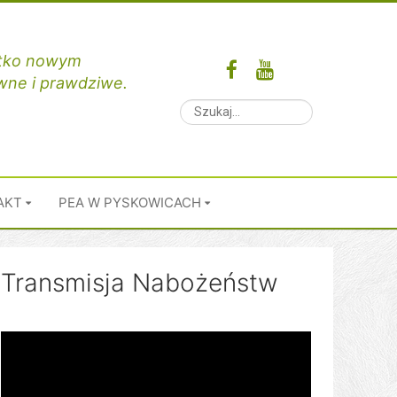
ystko nowym
ewne i prawdziwe.
AKT
PEA W PYSKOWICACH
Transmisja Nabożeństw