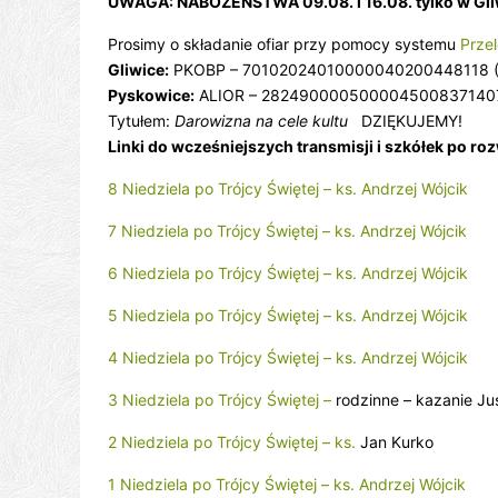
UWAGA: NABOŻEŃSTWA 09.08. i 16.08. tylko w Gl
Prosimy o składanie ofiar przy pomocy systemu
Prze
Gliwice:
PKOBP – 70102024010000040200448118 (I
Pyskowice:
ALIOR – 28249000050000450083714075
Tytułem:
Darowizna na cele kultu
DZIĘKUJEMY!
Linki do wcześniejszych transmisji i szkółek po ro
8 Niedziela po Trójcy Świętej – ks. Andrzej Wójcik
7 Niedziela po Trójcy Świętej – ks. Andrzej Wójcik
6 Niedziela po Trójcy Świętej – ks. Andrzej Wójcik
5 Niedziela po Trójcy Świętej – ks. Andrzej Wójcik
4 Niedziela po Trójcy Świętej – ks. Andrzej Wójcik
3 Niedziela po Trójcy Świętej –
rodzinne – kazanie Ju
2 Niedziela po Trójcy Świętej – ks.
Jan Kurko
1 Niedziela po Trójcy Świętej – ks. Andrzej Wójcik