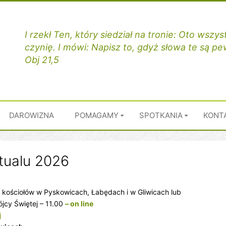
I rzekł Ten, który siedział na tronie: Oto wsz
czynię. I mówi: Napisz to, gdyż słowa te są p
Obj 21,5
DAROWIZNA
POMAGAMY
SPOTKANIA
KONT
tualu 2026
kościołów w Pyskowicach, Łabędach i w Gliwicach lub
rójcy Świętej – 11.00
– on line
j