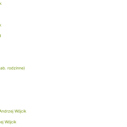
k
k
d
ab. rodzinne)
Andrzej Wójcik
ej Wójcik