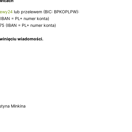
iwicach
lewy24
lub przelewem (BIC: BPKOPLPW):
BAN = PL+ numer konta)
 (IBAN = PL+ numer konta)
zwinięciu wiadomości.
styna Minkina