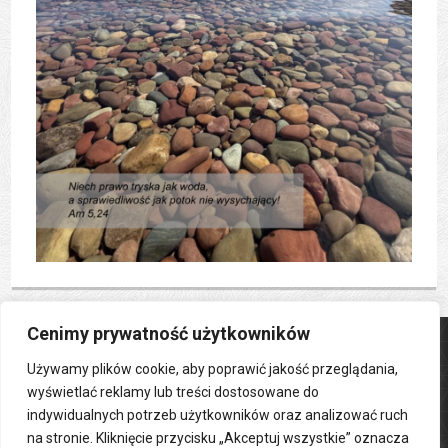
Cenimy prywatność użytkowników
Parafia Ewangelicko-Augsburska
ul. Jagiellońska 19a, 44-100 Gliwice
Używamy plików cookie, aby poprawić jakość przeglądania,
wyświetlać reklamy lub treści dostosowane do
tel.:
032 231 36 49
indywidualnych potrzeb użytkowników oraz analizować ruch
e-mail:
gliwice[at]luteranie.pl
na stronie. Kliknięcie przycisku „Akceptuj wszystkie” oznacza