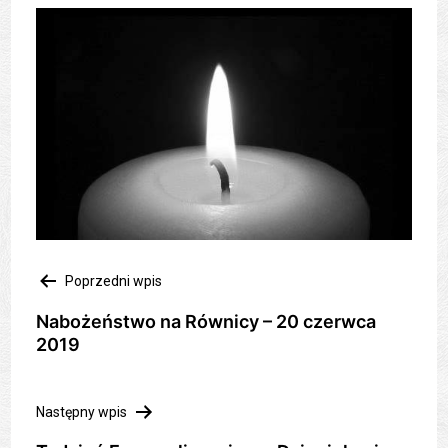
Nawigacja
Poprzedni wpis
wpisu
Nabożeństwo na Równicy – 20 czerwca
2019
Następny wpis