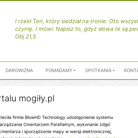
I rzekł Ten, który siedział na tronie: Oto wsz
czynię. I mówi: Napisz to, gdyż słowa te są p
Obj 21,5
DAROWIZNA
POMAGAMY
SPOTKANIA
KONT
talu mogiły.pl
zleciła firmie BlowHD Technology udostępnienie systemu
rządzania Cmentarzem Parafialnym, wykonanie zdjęć
mentarza i sporządzenie mapy w wersji elektronicznej,