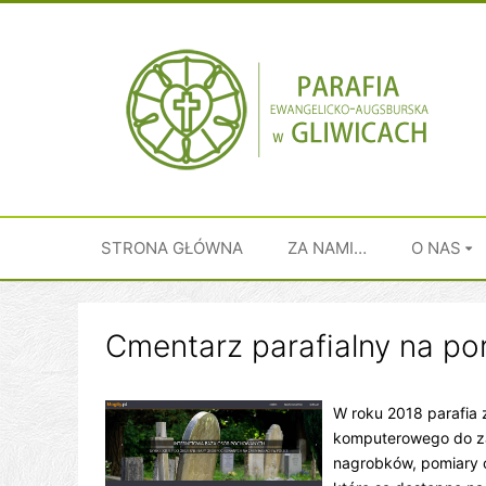
Przejdź
do
treści
STRONA GŁÓWNA
ZA NAMI…
O NAS
Cmentarz parafialny na por
W roku 2018 parafia 
komputerowego do za
nagrobków, pomiary c