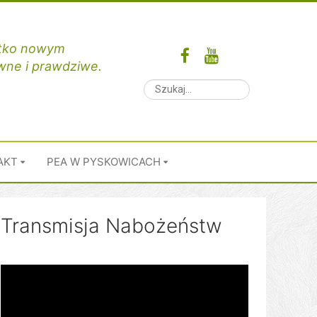
ystko nowym
ewne i prawdziwe.
AKT
PEA W PYSKOWICACH
Transmisja Nabożeństw