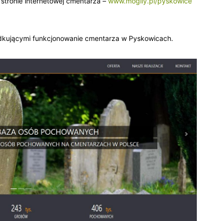
 stronie internetowej cmentarza –
www.mogily.pl/pyskowice
ądkującymi funkcjonowanie cmentarza w Pyskowicach.